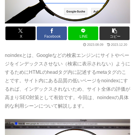
X
Facebook
LINE
コピー
2023.08.09
2023.12.20
noindexとは、Googleなどの検索エンジンにサイトやペー
ジをインデックスさせない（検索に表示されない）ように
するためにHTMLのheadタグ内に記述するmetaタグのこ
とです。サイト内にある品質の低いページをnoindexにす
るれば、インデックスされないため、サイト全体の評価が
高まりSEO対策として有効です。今回は、noindexの具体
的な利用シーンについて解説します。