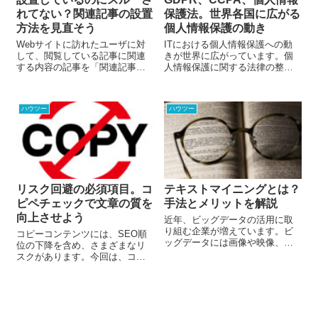
れてない？関連記事の設置
保護法。世界各国に広がる
方法を見直そう
個人情報保護の動き
Webサイトに訪れたユーザに対
ITにおける個人情報保護への動
して、閲覧している記事に関連
きが世界に広がっています。個
する内容の記事を「関連記事」
人情報保護に関する法律の整備
として表示することは、Webサ
は1980年ごろから急速に行わ
イトのPV（ページビュー）や平
れ、2018年にはEUのGDPR(一般
均滞在時間を増やし、ユーザー
データ保護規則)が、2020年には
ハウツー
ハウツー
の回遊率を高めるのに役立ちま
アメリカのCCPA(カリフォルニ
す。しかし、「関連記事」を表
ア州消費者プライバシー法)が施
示していてもあまり効果が見ら
行されました。日本では2003年
れないときは関連記事の設置方
に個人情報保護法が制定され、
法を見直す必要があります。関
近年cookieを使用した個人情報
連記事の効果的な設置方法につ
取引問題が表面化されたことか
いて見ていきましょう。
ら、2020年6月5日に個人情報保
リスク回避の必須項目。コ
テキストマイニングとは？
護法の改正が成立しました。そ
ピペチェックで文章の質を
手法とメリットを解説
れぞれの違いを見ていきましょ
う。
向上させよう
近年、ビッグデータの活用に取
り組む企業が増えています。ビ
コピーコンテンツには、SEO順
ッグデータには画像や映像、売
位の下降を含め、さまざまなリ
り上げなどのデータ、SNSのテ
スクがあります。今回は、コピ
キストデータなど様々な種類が
ーコンテンツのリスクとチェッ
ありますが、定量データだけで
ク方法について解説します。
なく定性データを分析すること
も大切です。しかし、定性デー
タを分析するには多様な文章を