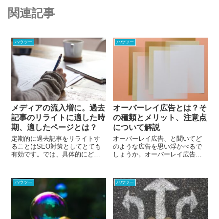
関連記事
ハウツー
ハウツー
メディアの流入増に。過去
オーバーレイ広告とは？そ
記事のリライトに適した時
の種類とメリット、注意点
期、適したページとは？
について解説
定期的に過去記事をリライトす
オーバーレイ広告、と聞いてど
ることはSEO対策としてとても
のような広告を思い浮かべるで
有効です。では、具体的にどの
しょうか。オーバーレイ広告と
ようなページがリライトの対象
は、画面の上にかぶさるように
となるのでしょうか。今回は、
表示されるWeb広告のことで
リライトするのに適した時期、
す。記事を読んでいる途中で急
ハウツー
ハウツー
リライトすべきページの選び方
に広告が現れたという経験があ
についてお伝えします。
るのではないでしょうか。今回
は、オーバーレイ広告の種類と
メリット・デメリット、気を付
けたいポイントについてお届け