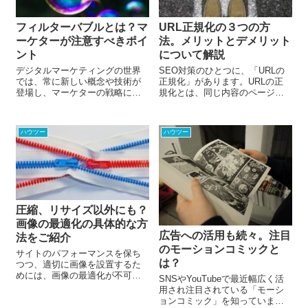
します。
フィルターバブルとは？マ
URL正規化の３つの方
ーケターが注意すべきポイ
法。メリットとデメリット
ント
について解説
デジタルマーケティングの世界
SEO対策のひとつに、「URLの
では、常に新しい概念や技術が
正規化」があります。URLの正
登場し、マーケターの戦略に大
規化とは、同じ内容のページが
きな影響を与えています。その
複数存在する場合にURLを統一
中でも特に注目すべき概念の一
することです。 URLの正規化に
つが「フィルターバブル」で
は、さまざまな方法がありま
ハウツー
ハウツー
す。この記事では、フィルター
す。今回は、URLの正規化の必
バブルとそれを生み出すアルゴ
要性と、どんな場合に正規化を
リズム、そしてフィ...
すべきかについて解説します。
圧縮、リサイズ以外にも？
画像の最適化の具体的な方
広告への活用も続々。注目
法をご紹介
のモーションコミックと
サイトのパフォーマンスを保ち
は？
つつ、適切に画像を設置するた
めには、画像の最適化が不可欠
SNSやYouTubeで最近幅広く活
です。今回は、画像を最適化す
用され注目されている「モーシ
るメリットについてお伝えしま
ョンコミック」を知っています