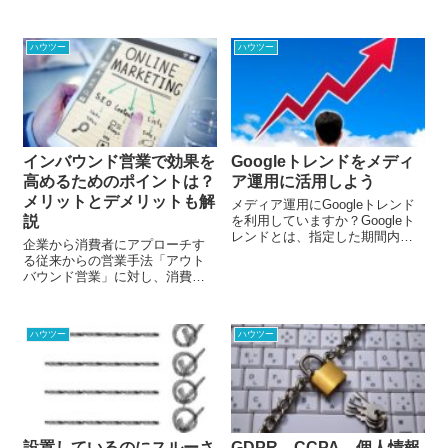
す。
か？モーションコミックはその
視認性などから、広告としての
活用も広まっています。今回は
ハウツー
ハウツー
モーションコミックの特徴とメ
リット・デメリットについて解
説します。
インバウンド営業で効果を
Googleトレンドをメディ
高めるためのポイントは？
ア運用に活用しよう
メリットとデメリットも解
メディア運用にGoogleトレンド
説
を利用していますか？Googleト
レンドとは、指定した期間内に
企業から消費者にアプローチす
多く検索されているキーワード
る従来からの営業手法「アウト
がどんなものか、またその数の
バウンド営業」に対し、消費者
推移を確認できるオンラインの
から企業へアプローチしてもら
検索ツールです。Googleでは
う営業手法である「インバウン
日々膨大な量の検索が行われて
ド営業」が最近主流になりつつ
おり、そのデータからトレンド
ハウツー
ハウツー
あります。今回は、アウトバウ
の動向を調べることができるの
ンド営業、インバウンド営業そ
です。Googleトレンドは世界で
れぞれのメリットとデメリット
最大のリアルタイムデータベー
を押さえつつ、インバウンド営
スといえるでしょう。今回は、
業で成果を高める方法について
Googleトレンドでできること
解説します。
と、メディア運用への活用方法
についてお伝えします。
設置しているのにスルーさ
GDPR、CCPA、個人情報