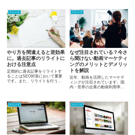
な場合があります。今回は
に伴い、企業におけるコンテン
LazyLoadとは何か、またメリッ
ツ配信方法も、今までとは異な
ト・デメリットについて解説し
トレンド
トレンド
ってきています。今回は、分散
ます。
型メディアとは何か、そのメリ
ットと運用のポイントについて
解説します。
やり方を間違えると逆効果
なぜ注目されている？今さ
に。過去記事のリライトに
ら聞けない動画マーケティ
おける注意点
ングのメリットとデメリッ
トを解説
定期的に過去記事をリライトす
ることはSEO対策において重要
近年、動画を活用したマーケテ
です。また、リライトを行う際
ィングが注目されています。国
は、その時期と、ページの選定
内・世界の企業の動画利用率は
方法について意識する必要があ
60%を超えると言われていま
ると前回のブログでお伝えしま
す。動画マーケティングは今後
した。しかし、過去記事のリラ
もさらに伸び続けると予測され
イトを行っても、そのやり方を
トレンド
トレンド
ています。すでに普及している
間違えると逆効果にもなりかね
動画マーケティングですが、そ
ません。今回は、リライトにお
のメリットはどこにあるのでし
ける注意点についてお伝えしま
ょうか。今回は、今さら聞けな
す。
い動画マーケティングのメリッ
トとデメリットについて解説し