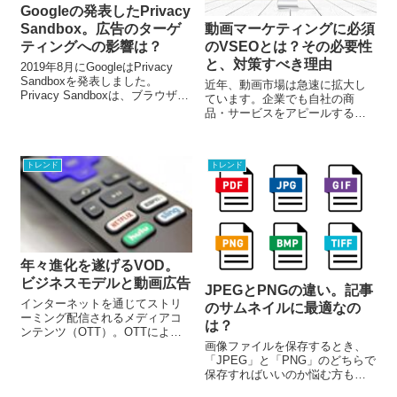
ます。
Googleの発表したPrivacy
Sandbox。広告のターゲ
動画マーケティングに必須
ティングへの影響は？
のVSEOとは？その必要性
と、対策すべき理由
2019年8月にGoogleはPrivacy
Sandboxを発表しました。
近年、動画市場は急速に拡大し
Privacy Sandboxは、ブラウザ
ています。企業でも自社の商
APIの新しい標準規格の提案で
品・サービスをアピールする手
す。サードパーティCookieを終
法として動画コンテンツを活用
了させ、Cookieレスでトラッキ
するケースが増えています。動
ングと計測を可能にするための
画マーケティングを効果的に実
新たな仕組みを作ることを目的
トレンド
トレンド
施するために必要なのが
としています。このPrivacy
「VSEO」です。今回は
Sandboxには共通ログインなど
「VSEO」の必要性について解説
様々な対象が含まれますが、今
します。
回は広告のターゲティング手法
についてお話します。 広告のタ
ーゲティング手法でサードパー
年々進化を遂げるVOD。
ティCookieを用いているもの
は、リマーケティングと興味関
ビジネスモデルと動画広告
JPEGとPNGの違い。記事
心ターゲティングの2種類です。
インターネットを通じてストリ
のサムネイルに最適なの
それぞれの仕様について見てい
ーミング配信されるメディアコ
きましょう。
は？
ンテンツ（OTT）。OTTによる
画像ファイルを保存するとき、
動画配信サービスのことを
「JPEG」と「PNG」のどちらで
VOD（ビデオオンデマンド）と
保存すればいいのか悩む方も多
呼びます。今回はVODのビジネ
いのではないでしょうか。JPEG
スモデルと動画広告について見