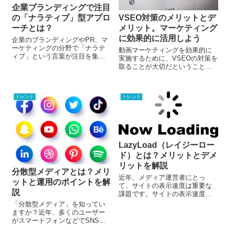
企業ブランディングで注目
の「ナラティブ」型アプロ
VSEO対策のメリットとデ
ーチとは？
メリット。マーケティング
に効果的に活用しよう
企業のブランディングやPR、マ
ーケティングの分野で「ナラテ
動画マーケティングを効果的に
ィブ」という言葉が注目を集め
実施するために、VSEOの対策を
ています。「ナラティブ」は企
取ることが大切だということを
業のコミュニケーション戦略で
前回のブログでお伝えしまし
今後重要になるだろうと考えら
た。今回は、VSEO対策をするメ
れている概念で、これまで注目
リットとデメリットについて解
されてきた「ストーリー」に替
トレンド
トレンド
説します。
わる手法だと言われています。
ナラティブの意味、またナラテ
ィブとストーリーの違いについ
て見ていきましょう。
LazyLoad（レイジーロー
ド）とは？メリットとデメ
リットを解説
分散型メディアとは？メリ
近年、メディア運営者にとっ
ットと運用のポイントを解
て、サイトの表示速度は重要な
説
課題です。サイトの表示速度は
SEOのランキングを左右するた
「分散型メディア」を知ってい
めです。サイトの表示速度を上
ますか？近年、多くのユーザー
げるために、「LazyLoad（レイ
がスマートフォンなどでSNSを
ジーロード）」の活用が効果的
楽しむようになりました。それ