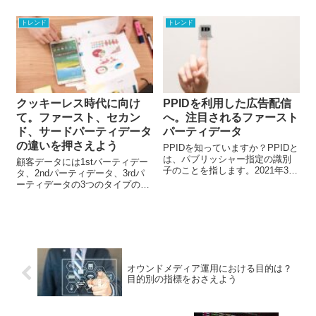
もPNGも画像データ保存の際の
ていきましょう。
画像ファイル形式ですが、それ
トレンド
トレンド
ぞれ適する画像が異なります。
今回は、JPEGとPNGの違いやメ
リット・デメリットについて解
説します。
クッキーレス時代に向け
PPIDを利用した広告配信
て。ファースト、セカン
へ。注目されるファースト
ド、サードパーティデータ
パーティデータ
の違いを押さえよう
PPIDを知っていますか？PPIDと
は、パブリッシャー指定の識別
顧客データには1stパーティデー
子のことを指します。2021年3
タ、2ndパーティデータ、3rdパ
月、Googleは、このパブリッシ
ーティデータの3つのタイプのデ
ャー指定の識別子（PPID）を利
ータがあり、それぞれ収集方法
用した新たなCookieレス広告の
や取得方法に違いがあります。
仕組みを構築していることを発
それぞれがどんなデータを指す
表しました。プライバシー保護
のかについて見ていきましょ
を優先しながら、パーソナライ
う。
ズされた広告を配信できる方法
をテストしています。
オウンドメディア運用における目的は？
目的別の指標をおさえよう