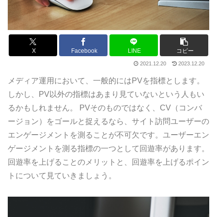
X
Facebook
LINE
コピー
2021.12.20
2023.12.20
メディア運用において、一般的にはPVを指標とします。
しかし、PV以外の指標はあまり見ていないという人もい
るかもしれません。 PVそのものではなく、CV（コンバ
ージョン）をゴールと捉えるなら、サイト訪問ユーザーの
エンゲージメントを測ることが不可欠です。ユーザーエン
ゲージメントを測る指標の一つとして回遊率があります。
回遊率を上げることのメリットと、回遊率を上げるポイン
トについて見ていきましょう。