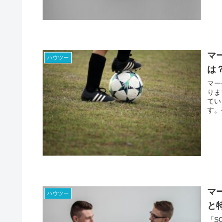
マ
ハウツー
は
マー
りま
てい
す。
役割
マ
ハウツー
と
「S