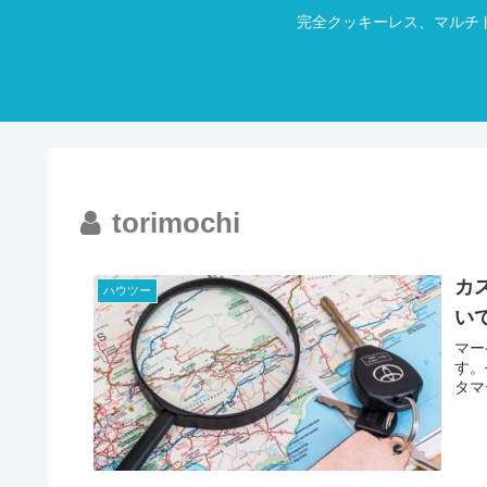
完全クッキーレス、マルチ
torimochi
カ
ハウツー
い
マー
す。
タマ