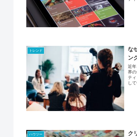
な
トレンド
ン
近年
界の
ティ
して
しょ
デメ
ク
ハウツー