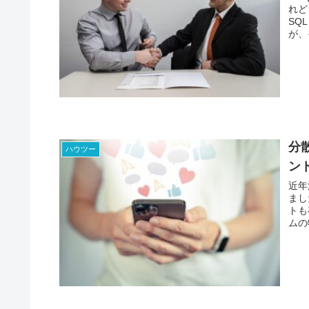
れど
SQ
が、
につ
分
ハウツー
ン
近年
まし
トも
ムの
につ