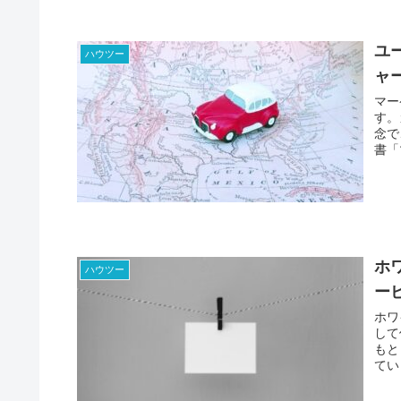
ユ
ハウツー
ャ
マー
す。
念で
書「
マー
ホ
ハウツー
ー
ホワ
して
もと
てい
込む
イト