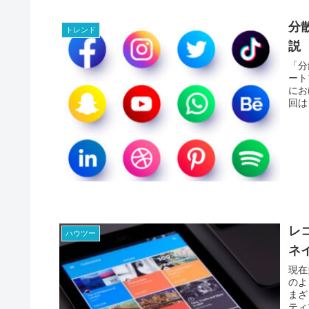
分
トレンド
説
「分
ート
にお
回は
いて
レ
ハウツー
ネ
現在
のよ
まざ
ティ