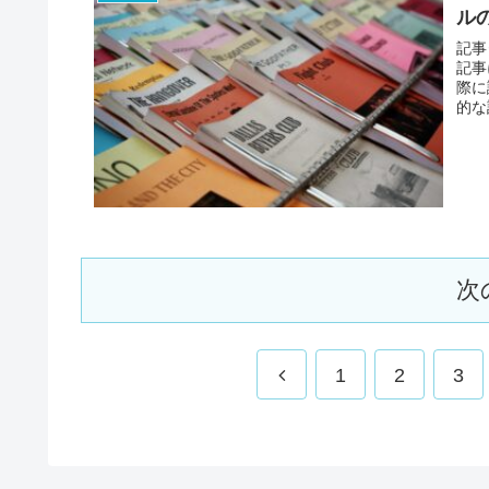
ル
記事
記事
際に
的な
次
前
1
2
3
へ