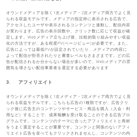
オウンドメディアを除く1次メディア・2次メディア両方でよく見
られる収益モデルです。メディアの指定枠に表示される広告で、
アクセスしたユーザや表示されるコンテンツと連動し、配信内容
が変わります。広告の表示回数や、クリック数に応じて収益が確
定します。Webメディア立ち上げ後、比較的取り組みやすい収益
化の方法ですが、ある程度PV(ページビュー)が必要です。また、
広告によっては最低PVが設定されていたり、メディアの内容に
よって配信が拒否されたりと審査レベルもさまざまです。どの広
告が配信されるか分からない場合が多いので、Webメディアの雰
囲気を壊さない配信事業者を選定する必要があります
3.
アフィリエイト
オウンドメディアを除く1次メディア・2次メディア両方でよく見
られる収益モデルです。こちらも広告の1種類ですが、広告クリ
ック後に広告主のコンテンツやサービス・商品を購入（入会・利
用など）することで、成果報酬を受け取ることのできる広告プロ
グラムです。コンテンツのテーマに合ったアフィリエイトと商材
をうまく選定することが重要です。コンテンと関係のないアフィ
リエイト広告を並べてもクリックされませんし、コンテンツの内